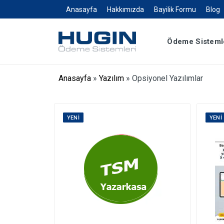
Anasayfa
Hakkımızda
Bayilik Formu
Blog
Ödeme Sisteml
Anasayfa
»
Yazılım
»
Opsiyonel Yazılımlar
YENI
YENI