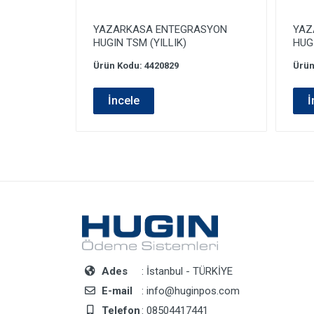
YAZARKASA ENTEGRASYON
YAZ
HUGIN TSM (YILLIK)
HUGI
Ürün Kodu: 4420829
Ürün
İncele
İ
Ades
: İstanbul - TÜRKİYE
E-mail
: info@huginpos.com
Telefon
: 08504417441